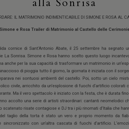
alla Sonrisa
DARE: IL MATRIMONIO INDIMENTICABILE DI SIMONE E ROSA AL 
Simone e Rosa Trailer di Matrimonio al Castello delle Cerimoni
ndida cornice di Sant'Antonio Abate, il 25 settembre ha segnato
nie La Sonrisa. Simone e Rosa hanno scelto questo luogo incantevo
a anche per la sua capacità di trasformare un matrimonio in un'espe
accioso di pioggia tutto il giorno, la giornata è iniziata con il sorg
parava nei sontuosi ambienti del castello. Poi, sotto un cielo misto
olico civile, arricchito da un'esplosione di fuochi d'artificio colorati
ante. Ma il vero spettacolo è iniziato con la festa, che è durata fino a
nno accolto una serie di artisti straordinari: cantanti neomelodici c
 scatenato risate contagiose e DJ tra i più rinomati d'Italia che hann
 del taglio della torta è stato un vero e proprio momento da fia
 sincronizzato con un'altra cascata di fuochi d'artificio. L'emozio