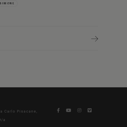
SIMONE
ia Carlo Pisacane,
9/a