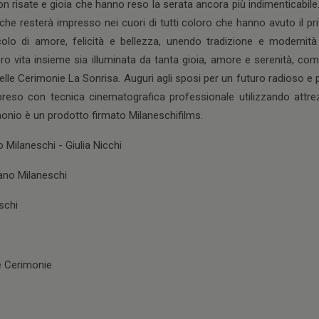
on risate e gioia che hanno reso la serata ancora più indimenticabi
e resterà impresso nei cuori di tutti coloro che hanno avuto il priv
olo di amore, felicità e bellezza, unendo tradizione e modernit
oro vita insieme sia illuminata da tanta gioia, amore e serenità, co
elle Cerimonie La Sonrisa. Auguri agli sposi per un futuro radioso e p
preso con tecnica cinematografica professionale utilizzando attr
onio è un prodotto firmato Milaneschifilms.
 Milaneschi - Giulia Nicchi
ano Milaneschi
schi
le Cerimonie