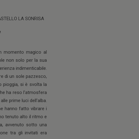
CASTELLO LA SONRISA
e
 un momento magico al
le non solo per la sua
rienza indimenticabile.
ere di un sole pazzesco,
 pioggia, si è svolta la
 che ha reso l'atmosfera
lle prime luci dell'alba.
he hanno fatto vibrare i
o tenuto alto il ritmo e
ba, avvenuto sotto una
ne tra gli invitati era