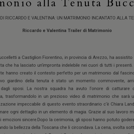
monio alla Tenuta Bucce
 DI RICCARDO E VALENTINA: UN MATRIMONIO INCANTATO ALLA T
Riccardo e Valentina Trailer di Matrimonio
Buccelletti a Castiglion Fiorentino, in provincia di Arezzo, ha assistito
a che ha lasciato un'impronta indelebile nei cuori di tutti i presenti.
te hanno creato il contesto perfetto per un matrimonio dal fascino 
tivo giardino della tenuta è stato un momento commovente, arric
agli sposi. La nostra squadra ha avuto l'onore di catturare o
 trasformandolo in un prezioso video di matrimonio che sarà un
zzazione impeccabile di questo evento straordinario c'è Chiara Land
are ogni dettaglio in un elemento di magia. Grazie al suo lavoro me
di emozioni sincere.Dopo la cerimonia, gli sposi hanno potuto goder
ndo la bellezza della Toscana che li circondava. La cena, svolta sott