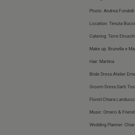
Photo: Andrea Fondelli
Location: Tenuta Buccel
Catering: Terre Etrusc
Make up: Brunella e Ma
Hair: Martina
Bride Dress:Atelier Em
Groom Dress:Sarti Tos
Florist:Chiara Landucci
Music: Omero & Friend
Wedding Planner: Chia