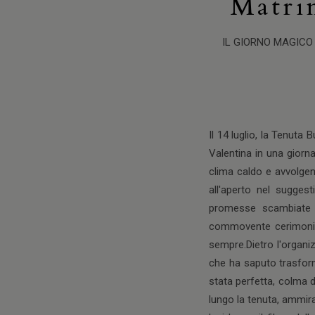
Matri
IL GIORNO MAGICO
Il 14 luglio, la Tenuta 
Valentina in una giornat
clima caldo e avvolgen
all'aperto nel sugges
promesse scambiate d
commovente cerimonia,
sempre.Dietro l'organi
che ha saputo trasform
stata perfetta, colma 
lungo la tenuta, ammira