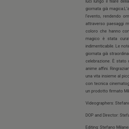
luci lungo il filare d
giornata già magica.L'
l'evento, rendendo o
attraverso paesaggi mo
coloro che hanno cont
magico è stata curat
indimenticabile. Le n
giornata già straordin
celebrazione. È stato 
anime affini. Ringrazi
una vita insieme al pi
con tecnica cinematog
un prodotto firmato Mi
Videographers: Stefano
DOP and Director: Stef
Editing: Stefano Milane