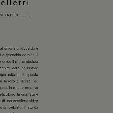
lletti
ENUTA BUCCELLETTI
 all'unione di Riccardo e
 La splendida cornice, il
unico.Il rito simbolico
chito dalle bellissime
gni istante di questa
 tesoro di ricordi per
ucci, la mente creativa
ticoloso, la giornata è
e di una sessione video
o un cielo illuminato da