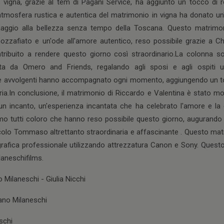
ella vigna, grazie al tem di Pagani Service, ha aggiunto un tocco d
atmosfera rustica e autentica del matrimonio in vigna ha donato un
maggio alla bellezza senza tempo della Toscana. Questo matrimon
zzafiato e un'ode all'amore autentico, reso possibile grazie a Ch
ribuito a rendere questo giorno così straordinario.La colonna s
a da Omero and Friends, regalando agli sposi e agli ospiti u
ote avvolgenti hanno accompagnato ogni momento, aggiungendo un t
aria.In conclusione, il matrimonio di Riccardo e Valentina è stato mo
un incanto, un'esperienza incantata che ha celebrato l'amore e la
amo tutti coloro che hanno reso possibile questo giorno, augurando
ccolo Tommaso altrettanto straordinaria e affascinante . Questo mat
rafica professionale utilizzando attrezzatura Canon e Sony. Questo
laneschifilms.
 Milaneschi - Giulia Nicchi
ano Milaneschi
schi