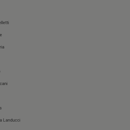
letti
he
ria
e
cani
s
ra Landucci