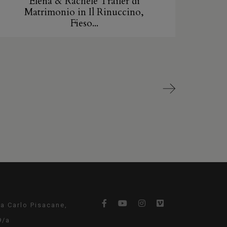
Elena & Rachele Trailer di
Matrimonio in Il Rinuccino,
Fieso...
ia Carlo Pisacane,
9/a