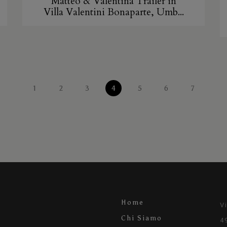
Matteo & Valentina Trailer in
Villa Valentini Bonaparte, Umb...
1
2
3
4
5
6
7
Home
V
Chi Siamo
4