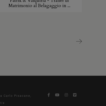
Patrik & Valquiria - Trailer di
Matrimonio al Belagaggio in ...
ia Carlo Pisacane,
9/a