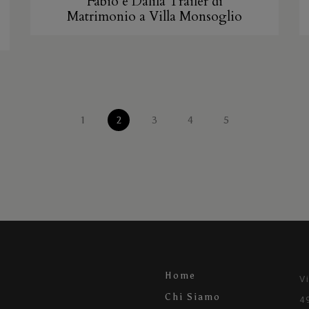
Fabio e Dalila Trailer di
Matrimonio a Villa Monsoglio
1
2
3
4
5
Home
V
Chi Siamo
4