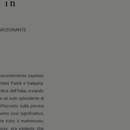
 in
 EMOZIONANTE
a recentemente ospitato
ani: Patrik e Valquiria.
ica dell'Italia, creando
 e un sole splendente di
ffacciato sulla piscina
nto così significativo,
te tutto il matrimonio,
giose, era evidente che