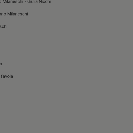
 Milaneschi - Giulia Nicchi
ano Milaneschi
schi
da
 favola