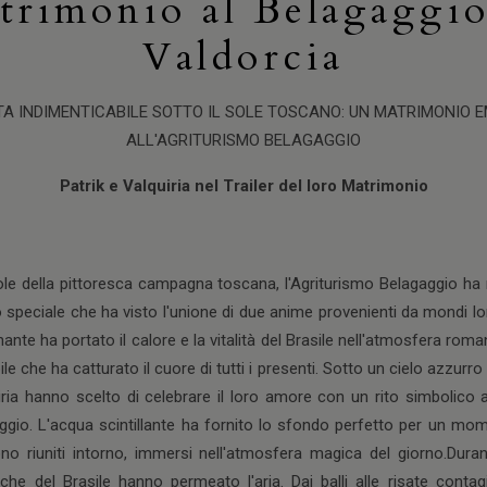
trimonio al Belagaggio
Valdorcia
A INDIMENTICABILE SOTTO IL SOLE TOSCANO: UN MATRIMONIO
ALL'AGRITURISMO BELAGAGGIO
Patrik e Valquiria nel Trailer del loro Matrimonio
ole della pittoresca campagna toscana, l'Agriturismo Belagaggio h
peciale che ha visto l'unione di due anime provenienti da mondi lont
nte ha portato il calore e la vitalità del Brasile nell'atmosfera romant
le che ha catturato il cuore di tutti i presenti. Sotto un cielo azzurro
iria hanno scelto di celebrare il loro amore con un rito simbolico a
aggio. L'acqua scintillante ha fornito lo sfondo perfetto per un mome
ono riuniti intorno, immersi nell'atmosfera magica del giorno.Duran
ipiche del Brasile hanno permeato l'aria. Dai balli alle risate conta