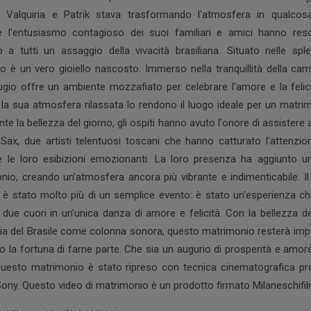
 di Valquiria e Patrik stava trasformando l'atmosfera in qualco
 e l'entusiasmo contagioso dei suoi familiari e amici hanno res
 a tutti un assaggio della vivacità brasiliana. Situato nelle sple
io è un vero gioiello nascosto. Immerso nella tranquillità della ca
ugio offre un ambiente mozzafiato per celebrare l'amore e la felic
a sua atmosfera rilassata lo rendono il luogo ideale per un matrim
nte la bellezza del giorno, gli ospiti hanno avuto l'onore di assistere
Sax, due artisti telentuosi toscani che hanno catturato l'attenzion
 le loro esibizioni emozionanti. La loro presenza ha aggiunto u
io, creando un'atmosfera ancora più vibrante e indimenticabile. Il
o è stato molto più di un semplice evento: è stato un'esperienza 
e due cuori in un'unica danza di amore e felicità. Con la bellezza
ia del Brasile come colonna sonora, questo matrimonio resterà impres
 la fortuna di farne parte. Che sia un augurio di prosperità e amore 
 Questo matrimonio è stato ripreso con tecnica cinematografica pro
ony. Questo video di matrimonio è un prodotto firmato Milaneschifil