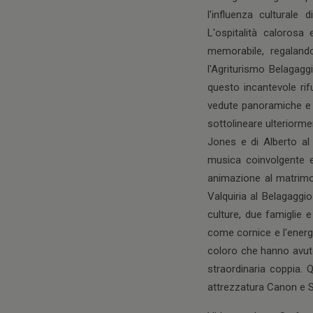
l'influenza culturale
L'ospitalità calorosa
memorabile, regalando
l'Agriturismo Belagagg
questo incantevole rif
vedute panoramiche e l
sottolineare ulteriorme
Jones e di Alberto al 
musica coinvolgente e
animazione al matrimon
Valquiria al Belagaggi
culture, due famiglie 
come cornice e l'energ
coloro che hanno avuto
straordinaria coppia.
attrezzatura Canon e S