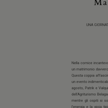
Ma
UNA GIORNAT
Nella cornice incantev
un matrimonio davvero s
Questa coppia affascina
un evento indimenticabi
agosto, Patrik e Valqu
dell'Agriturismo Belag
mentre gli ospiti si s
l'energia e la gioia t