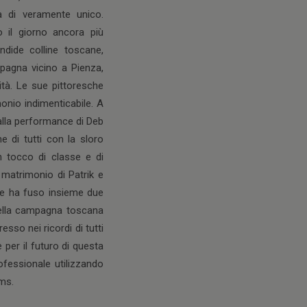
sa di veramente unico.
o il giorno ancora più
ndide colline toscane,
mpagna vicino a Pienza,
ità. Le sue pittoresche
onio indimenticabile. A
 alla performance di Deb
e di tutti con la sloro
n tocco di classe e di
 matrimonio di Patrik e
che ha fuso insieme due
 della campagna toscana
so nei ricordi di tutti
per il futuro di questa
fessionale utilizzando
ms.