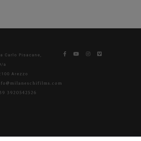
ia Carlo Pisacane,
9/a
2100 Arezzo
nfo@milaneschifilms.com
39 3920542526