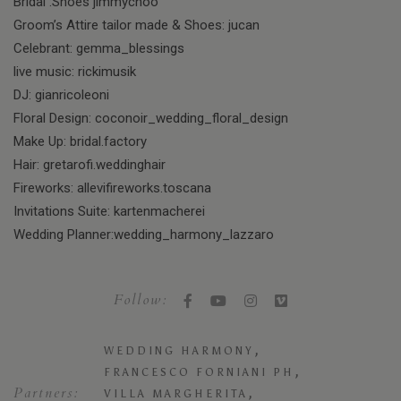
Bridal :Shoes jimmychoo
Groom’s Attire tailor made & Shoes: jucan
Celebrant: gemma_blessings
live music: rickimusik
DJ: gianricoleoni
Floral Design: coconoir_wedding_floral_design
Make Up: bridal.factory
Hair: gretarofi.weddinghair
Fireworks: allevifireworks.toscana
Invitations Suite: kartenmacherei
Wedding Planner:wedding_harmony_lazzaro
Follow:
,
WEDDING HARMONY
,
FRANCESCO FORNIANI PH
Partners:
,
VILLA MARGHERITA