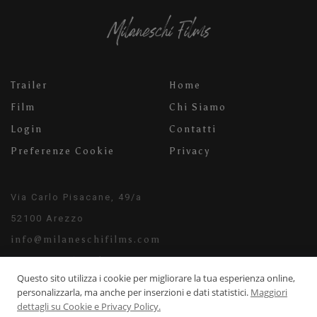
Trailer
Home
Film
Chi Siamo
Login
Contatti
Preferenze Cookie
Privacy
Via Carlo Pisacane, 49/a
52100 Arezzo
info@milaneschifilms.com
+39 3920542526
Questo sito utilizza i cookie per migliorare la tua esperienza online,
personalizzarla, ma anche per inserzioni e dati statistici.
Maggiori
dettagli su Cookie e Privacy Policy.