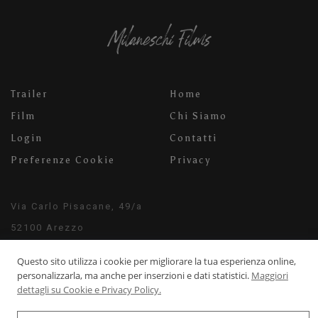
Trailer
Home
Film
Chi Siamo
Login
Contatti
Preferenze Cookie
Privacy
Via Carlo Pisacane, 49/a
52100 Arezzo
info@milaneschifilms.com
Questo sito utilizza i cookie per migliorare la tua esperienza online,
+39 3920542526
personalizzarla, ma anche per inserzioni e dati statistici.
Maggiori
dettagli su Cookie e Privacy Policy.