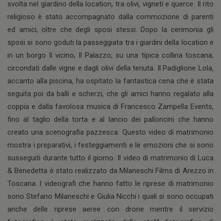
svolta nel giardino della location, tra olivi, vigneti e querce. Il rito
religioso è stato accompagnato dalla commozione di parenti
ed amici, oltre che degli sposi stessi. Dopo la cerimonia gli
sposi si sono goduti la passeggiata tra i giardini della location e
in un borgo lì vicino, Il Palazzo, su una tipica collina toscana,
circondati dalle vigne e dagli olivi della tenuta. Il Padiglione Lola,
accanto alla piscina, ha ospitato la fantastica cena che è stata
seguita poi da balli e scherzi, che gli amici hanno regalato alla
coppia e dalla favolosa musica di Francesco Zampella Events,
fino al taglio della torta e al lancio dei palloncini che hanno
creato una scenografia pazzesca. Questo video di matrimonio
mostra i preparativi, i festeggiamenti e le emozioni che si sono
susseguiti durante tutto il giorno. Il video di matrimonio di Luca
& Benedetta è stato realizzato da Milaneschi Films di Arezzo in
Toscana. I videografi che hanno fatto le riprese di matrimonio
sono Stefano Milaneschi e Giulia Nicchi i quali si sono occupati
anche delle riprese aeree con drone mentre il servizio