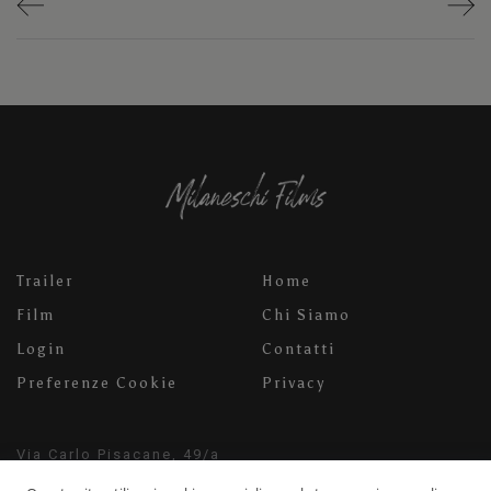
Trailer
Home
Film
Chi Siamo
Login
Contatti
Preferenze Cookie
Privacy
Via Carlo Pisacane, 49/a
52100 Arezzo