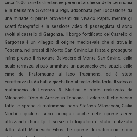
circa 1000 varietà di erbacee perenni.La chiesa della cerimonia
è la bellissima S.Andrea a Pigli, addobbata per l'occasione da
una miriade di piante provenienti dal Vivavio Papini, mentre gli
scatti fotografici e la sessione video di passeggiata si sono
svolti al castello di Gargonza. Il borgo fortificato del Castello di
Gargonza è un villaggio di origine medioevale che si trova in
Toscana, nei pressi di Monte San Savino.La festa è proseguita
infine presso il ristorane Belvedere di Monte San Savino, dalla
quale terrazza si può ammirare un paesaggio che spazia dalle
cime del Pratomagno al lago Trasimeno, ed è stata
caratterizzata da balli e giochi fino al taglio della torta. Il video di
matrimonio di Lorenzo & Martina è stato realizzato da
Milaneschi Films di Arezzo in Toscana. I videografi che hanno
fatto le riprese di matrimonio sono Stefano Milaneschi, Giulia
Nicchi i quali si sono occupati anche delle riprese aeree
utilizzando droni Dji. Il servizio fotografico è stato realizzato
dallo staff Milaneschi Films. Le riprese di matrimonio sono