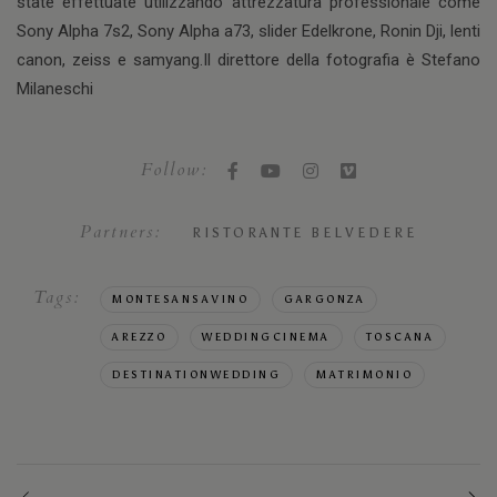
state effettuate utilizzando attrezzatura professionale come
Sony Alpha 7s2, Sony Alpha a73, slider Edelkrone, Ronin Dji, lenti
canon, zeiss e samyang.Il direttore della fotografia è Stefano
Milaneschi
Follow:
Partners:
RISTORANTE BELVEDERE
Tags:
MONTESANSAVINO
GARGONZA
AREZZO
WEDDINGCINEMA
TOSCANA
DESTINATIONWEDDING
MATRIMONIO