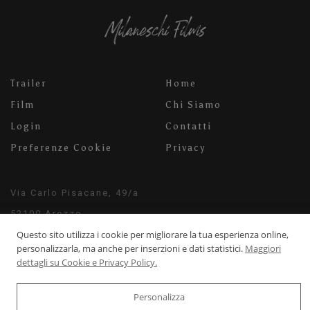
Trailer
Home
Film
Chi Siamo
Login
Contatti
Preferenze Cookie
Privacy
Via Carlo Pisacane, 49/a
52100 Arezzo
Questo sito utilizza i cookie per migliorare la tua esperienza online,
info@milaneschifilms.com
personalizzarla, ma anche per inserzioni e dati statistici.
Maggiori
+39 3920542526
dettagli su Cookie e Privacy Policy.
Personalizza