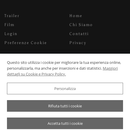
Trailer
Home
Film
Chi Siamo
Login
Contatti
Preferenze Cookie
Privacy
Via Carlo Pisacane, 49/a
Questo sito utilizza i cookie per migliorare la tua esperienza online,
personalizzarla, ma anche per inserzioni e dati statistici.
Maggiori
52100 Arezzo
dettagli su Cookie e Privacy Policy.
info@milaneschifilms.com
+39 3920542526
Personalizza
Rifiuta tutti i cookie
© 2022-2026 Milaneschi Films Cinema - P.Iva: 04464170234
Accetta tutti i cookie
Powered by
WebDesignProduction