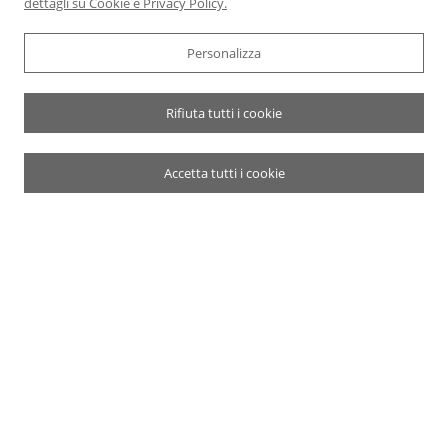
dettagli su Cookie e Privacy Policy.
Personalizza
Rifiuta tutti i cookie
Accetta tutti i cookie
LA NOSTRA MISSIONE
IL TUO MATRIMONIO E
LE TUE EMOZIONI