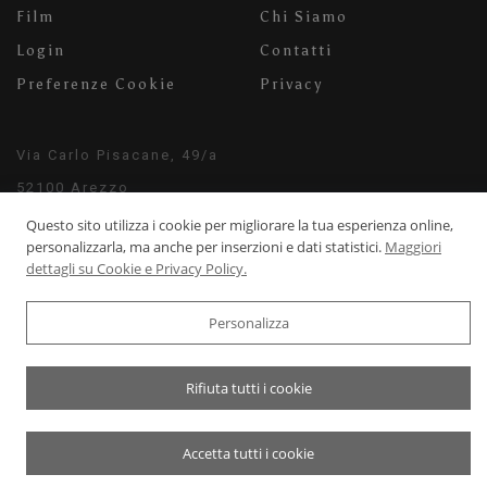
Film
Chi Siamo
Login
Contatti
Preferenze Cookie
Privacy
Via Carlo Pisacane, 49/a
52100 Arezzo
info@milaneschifilms.com
Questo sito utilizza i cookie per migliorare la tua esperienza online,
personalizzarla, ma anche per inserzioni e dati statistici.
Maggiori
+39 3920542526
dettagli su Cookie e Privacy Policy.
Personalizza
© 2022-2026 Milaneschi Films Cinema - P.Iva: 04464170234
Rifiuta tutti i cookie
Powered by
WebDesignProduction
Accetta tutti i cookie