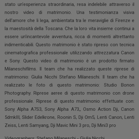
stato un'esperienza straordinaria, resa indelebile attraverso il
nostro video di matrimonio. Una testimonianza visiva
dell'amore che li lega, ambientata tra le meraviglie di Firenze e
la maestosità della Toscana. Che la loro vita insieme continui a
essere un'incantevole avventura, ricca di momenti altrettanto
indimenticabili. Questo matrimonio è stato ripreso con tecnica
cinematografica professionale utilizzando attrezzatura Canon
e Sony. Questo video di matrimonio è un prodotto firmato
Milaneschifilms. Il team che ha realizzato queste riprese di
matrimonio: Giulia Nicchi Stefano Milaneschi. Il team che ha
realizzato le foto di questo matrimonio: Studio Bonon
Photography. Riprese aeree di questo matrimonio con drone
professionale. Riprese di questo matrimonio effettuate con:
Sony Alpha A7S3, Sony Alpha A73,, Osmo Action Dji, Canon
5dmkIII, Slider Edelkrone, Roonin S, Dji Om5, Lenti Canon, Lenti
Zeiss, Lenti Samyang, Dji Mavic Mini 3 pro, Dji Mini3 pro
Videographers: Stefano Milaneschi - Giulia Nicchi