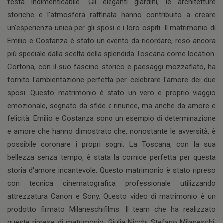
festa indimenticabile. Gli eleganti giardini, le architetture
storiche e l'atmosfera raffinata hanno contribuito a creare
un'esperienza unica per gli sposi e i loro ospiti. Il matrimonio di
Emilio e Costanza è stato un evento da ricordare, reso ancora
più speciale dalla scelta della splendida Toscana come location.
Cortona, con il suo fascino storico e paesaggi mozzafiato, ha
fornito l'ambientazione perfetta per celebrare l'amore dei due
sposi. Questo matrimonio è stato un vero e proprio viaggio
emozionale, segnato da sfide e rinunce, ma anche da amore e
felicità. Emilio e Costanza sono un esempio di determinazione
e amore che hanno dimostrato che, nonostante le avversità, è
possibile coronare i propri sogni. La Toscana, con la sua
bellezza senza tempo, è stata la cornice perfetta per questa
storia d'amore incantevole. Questo matrimonio è stato ripreso
con tecnica cinematografica professionale utilizzando
attrezzatura Canon e Sony. Questo video di matrimonio è un
prodotto firmato Milaneschifilms. Il team che ha realizzato
queste riprese di matrimonio: Giulia Nicchi Stefano Milaneschi.