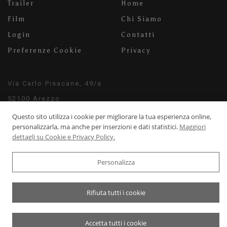
Trailer
Home
Film
Chi Siamo
Login
Contatti
Preferenze Cookie
Privacy
Via Carlo Pisacane, 49/a
52100 Arezzo
info@milaneschifilms.com
Questo sito utilizza i cookie per migliorare la tua esperienza online,
personalizzarla, ma anche per inserzioni e dati statistici.
Maggiori
+39 3920542526
dettagli su Cookie e Privacy Policy.
Personalizza
© 2022-2026 Milaneschi Films Cinema - P.Iva: 04464170234
Rifiuta tutti i cookie
Powered by
WebDesignProduction
Accetta tutti i cookie