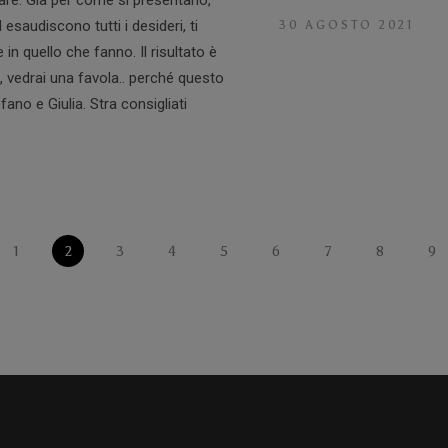
are. Già per come si presentano,
esaudiscono tutti i desideri, ti
30 AGOSTO 2021
n quello che fanno. Il risultato è
, vedrai una favola.. perché questo
ano e Giulia. Stra consigliati
1
2
3
4
5
6
7
8
9