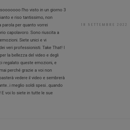
ooooooo l’ho visto in un giorno 3
ianto e riso tantissimo, non
parola per quanto vorrei
18 SETTEMBRE 2022
prio capolavoro. Sono riuscita a
emozioni. Siete unici e vi
 dei veri professionisti. Take That! I
per la bellezza del video e degli
rci regalato queste emozioni, e
ai perché grazie a voi non
basterà vedere il video e sembrerà
stante…i meglio soldi spesi…quando
 E voi lo siete in tutte le sue