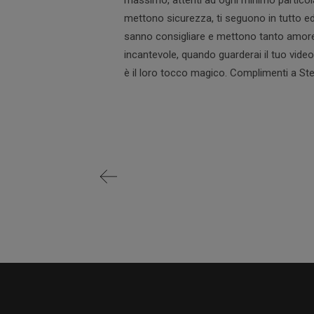
massimo, attenti ad ogni minimo particol
mettono sicurezza, ti seguono in tutto ed 
sanno consigliare e mettono tanto amore i
incantevole, quando guarderai il tuo video
è il loro tocco magico. Complimenti a Stef